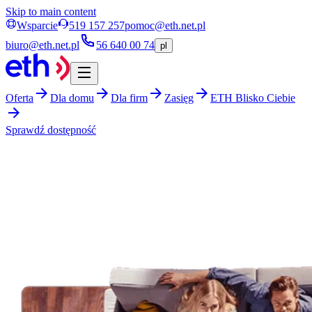
Skip to main content
Wsparcie
519 157 257
pomoc@eth.net.pl
biuro@eth.net.pl
56 640 00 74
pl
Oferta
Dla domu
Dla firm
Zasięg
ETH Blisko Ciebie
Sprawdź dostępność
internet premium!
najwyższej klasy łącze światłowodowe