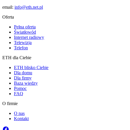
email:
info@eth.net.pl
Oferta
Pełna oferta
Światłowód
Internet radiowy
Telewizja
Telefon
ETH dla Ciebie
ETH blisko Ciebie
Dla domu
Dla firmy
Baza wiedzy
Pomoc
FAQ
O firmie
O nas
Kontakt