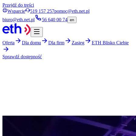
Przejdź do treści
Wsparcie
519 157 257
pomoc@eth.net.pl
biuro@eth.net.pl
56 640 00 74
en
Oferta
Dla domu
Dla firm
Zasięg
ETH Blisko Ciebie
Sprawdź dostępność
eth.net.pl
blog
categories
torun
Toruń