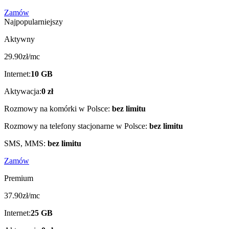
Zamów
Najpopularniejszy
Aktywny
29
.
9
0
zł/mc
Internet
:
10
GB
Aktywacja
:
0
zł
Rozmowy na komórki w Polsce
:
bez limitu
Rozmowy na telefony stacjonarne w Polsce
:
bez limitu
SMS, MMS
:
bez limitu
Zamów
Premium
37
.
9
0
zł/mc
Internet
:
25
GB