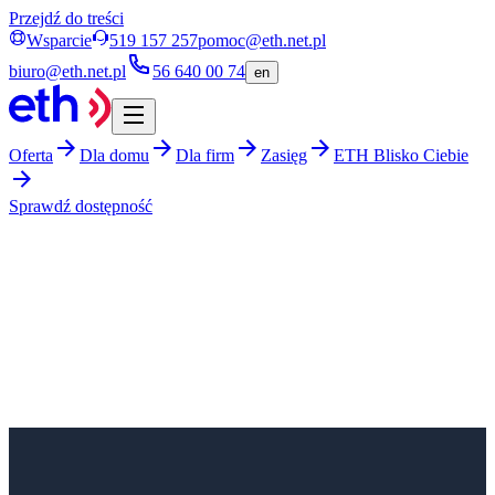
Przejdź do treści
Wsparcie
519 157 257
pomoc@eth.net.pl
biuro@eth.net.pl
56 640 00 74
en
Oferta
Dla domu
Dla firm
Zasięg
ETH Blisko Ciebie
Sprawdź dostępność
eth.net.pl
oferta
telefonia komorkowa
Telefon
Wygodny abonament telefoniczny. Po prostu.