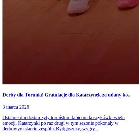
Derby dla Torunia! Gratulacje dla Katarzynek za udany ko...
3 marca 2026
Ostatnie dni dostarczyły toruńskim kibicom koszykówki wielu
emocji. Katarzynki po raz drugi w tym sezonie pokonały w
derbowym starciu zespół z Bydgoszczy, wygry...