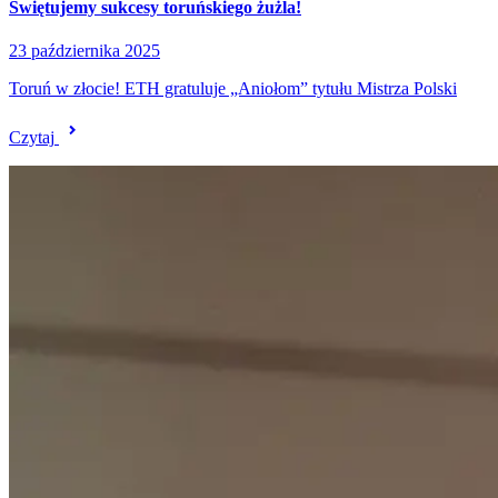
Świętujemy sukcesy toruńskiego żużla!
23 października 2025
Toruń w złocie! ETH gratuluje „Aniołom” tytułu Mistrza Polski
Czytaj