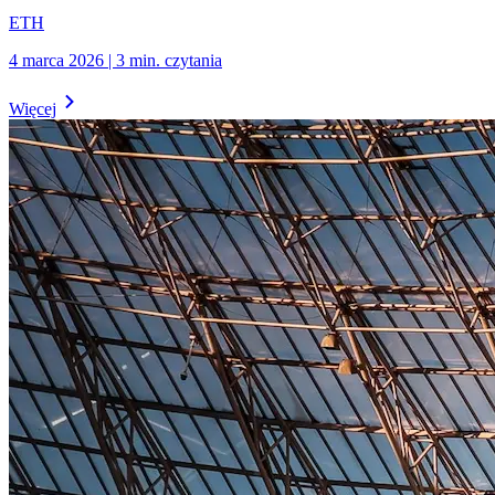
ETH
4 marca 2026
|
3
min.
czytania
Więcej