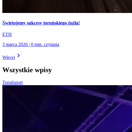
Świętujemy sukcesy toruńskiego żużla!
ETH
3 marca 2026
|
0
min.
czytania
Więcej
Wszystkie wpisy
Toruń
sport