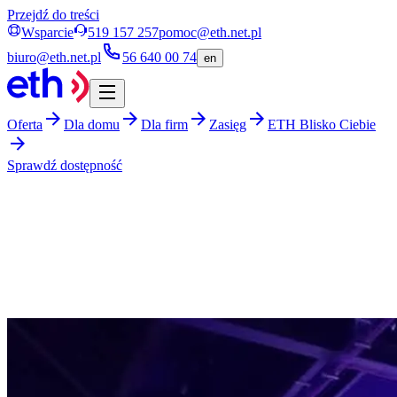
Przejdź do treści
Wsparcie
519 157 257
pomoc@eth.net.pl
biuro@eth.net.pl
56 640 00 74
en
Oferta
Dla domu
Dla firm
Zasięg
ETH Blisko Ciebie
Sprawdź dostępność
eth.net.pl
blog
Blog ETH
Poznaj nas bliżej!