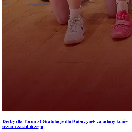
Derby dla Torunia! Gratulacje dla Katarzynek za udany koniec
sezonu zasadniczego