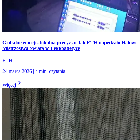
Globalne emocje, lokalna precyzja: Jak ETH napędzało Halowe
Mistrzostwa Świata w Lekkoatletyce
ETH
24 marca 2026
|
4
min.
czytania
Więcej