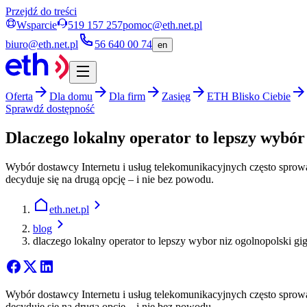
Przejdź do treści
Wsparcie
519 157 257
pomoc@eth.net.pl
biuro@eth.net.pl
56 640 00 74
en
Oferta
Dla domu
Dla firm
Zasięg
ETH Blisko Ciebie
Sprawdź dostępność
Dlaczego lokalny operator to lepszy wybór 
Wybór dostawcy Internetu i usług telekomunikacyjnych często sprow
decyduje się na drugą opcję – i nie bez powodu.
eth.net.pl
blog
dlaczego lokalny operator to lepszy wybor niz ogolnopolski gi
Wybór dostawcy Internetu i usług telekomunikacyjnych często sprow
decyduje się na drugą opcję – i nie bez powodu.