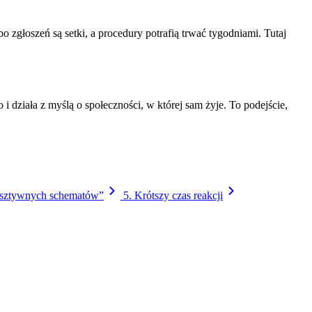
 zgłoszeń są setki, a procedury potrafią trwać tygodniami. Tutaj
 i działa z myślą o społeczności, w której sam żyje. To podejście,
k „sztywnych schematów”
5. Krótszy czas reakcji