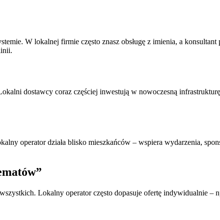
temie. W lokalnej firmie często znasz obsługę z imienia, a konsultan
nii.
Lokalni dostawcy coraz częściej inwestują w nowoczesną infrastrukturę. 
kalny operator działa blisko mieszkańców – wspiera wydarzenia, spons
hematów”
szystkich. Lokalny operator często dopasuje ofertę indywidualnie – n